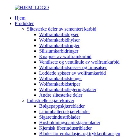
Hjem
Produkter
Slitesterke deler av sementert karbid
Wolframkarbiddyser
Wolframkarbidhylser
Wolframkarbidringer
Silisiumkarbidringer
Knapper av wolframkarbid
Ventilsete og ventilkule av wolframkarbid
Wolframkarbidspisser og -innsatser
Loddede spisser av wolframkarbid
Wolframkarbidstenger
Wolframkarbidstriper
Wolframkarbidlegeringsplater
Andre slitesterke deler
Industrielle skjærekniver
Bølgepappskjæreblader
Litiumbatteri-skjæreblader
Sigarettindustriblader
Husholdningspapirskjæreblader
Kjemisk fiberindustriblader
Blader for emballasje- og trykkeribransjen