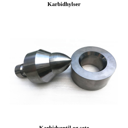
Karbidhylser
Karbidventil og sete