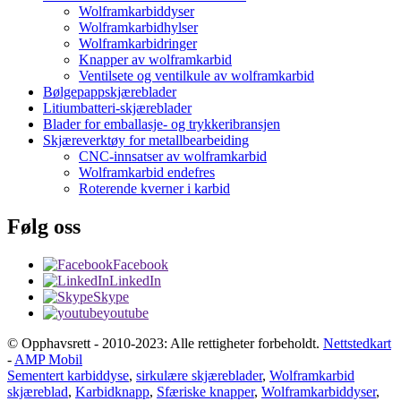
Wolframkarbiddyser
Wolframkarbidhylser
Wolframkarbidringer
Knapper av wolframkarbid
Ventilsete og ventilkule av wolframkarbid
Bølgepappskjæreblader
Litiumbatteri-skjæreblader
Blader for emballasje- og trykkeribransjen
Skjæreverktøy for metallbearbeiding
CNC-innsatser av wolframkarbid
Wolframkarbid endefres
Roterende kverner i karbid
Følg oss
Facebook
LinkedIn
Skype
youtube
© Opphavsrett - 2010-2023: Alle rettigheter forbeholdt.
Nettstedkart
-
AMP Mobil
Sementert karbiddyse
,
sirkulære skjæreblader
,
Wolframkarbid
skjæreblad
,
Karbidknapp
,
Sfæriske knapper
,
Wolframkarbiddyser
,