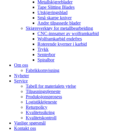
Metallskjæreblader
Tape Slitting Blades
Utskjæringsblad
Små skarpe kniver
Andre tilpassede blader
Skjæreverktøy for metallbearbeiding
CNC-innsatser av wolframkarbid
Wolframkarbid endefres
Roterende kverner i karbid
Trykk
Senterbor
Spiralbor
Om oss
Fabrikkomvisning
Nyheter
Service
Tabell for materialets ytelse
Tilpasningstjeneste
Produksjonsprosess
Logistikktjeneste
Returpolicy
Kvalitetssikring
Kvalitetskontroll
Vanlige spørsmål
Kontakt oss